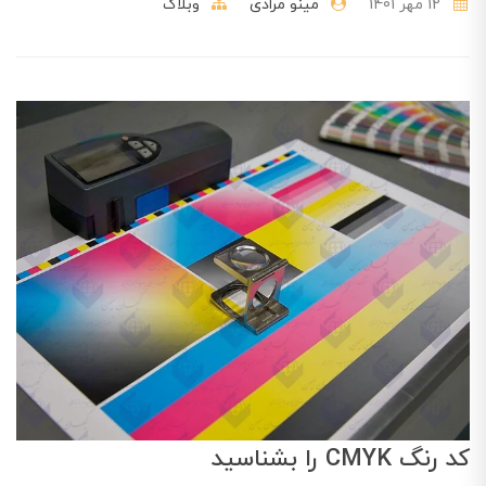
12 مهر 1401
مینو مرادی
وبلاگ
کد رنگ CMYK را بشناسید