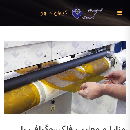
کیهان میهن
مزایا و معایب فلکسوگرافی را